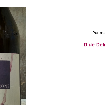
Por ma
D de Delí