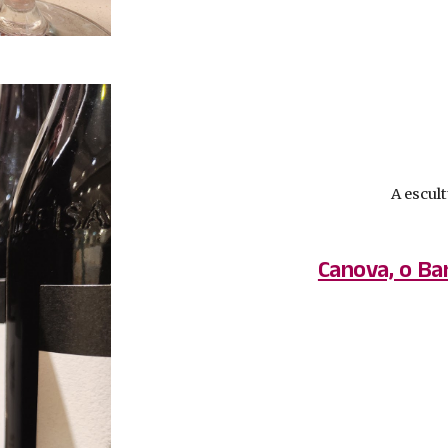
A escul
Canova, o Ba